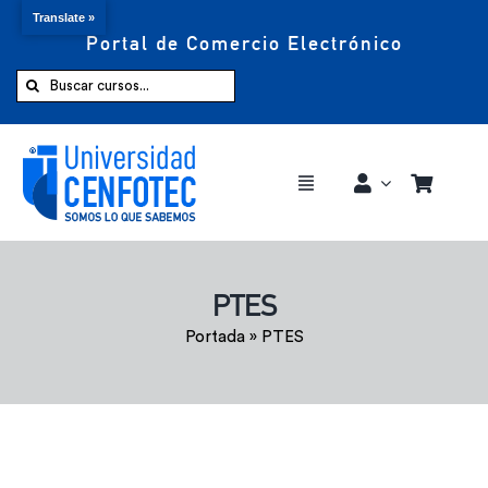
Translate »
Portal de Comercio Electrónico
Saltar
al
Buscar:
contenido
Toggle
Navigation
Comprar ahora
PTES
Inicio
Portada
»
PTES
Cursos
CENFOTEC 360°