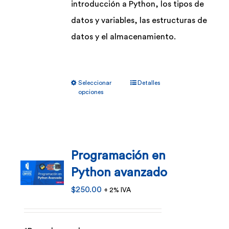
introducción a Python, los tipos de
datos y variables, las estructuras de
datos y el almacenamiento.
Este
Seleccionar
Detalles
producto
opciones
tiene
múltiples
variantes.
Programación en
Las
Python avanzado
opciones
se
$
250.00
+ 2% IVA
pueden
elegir