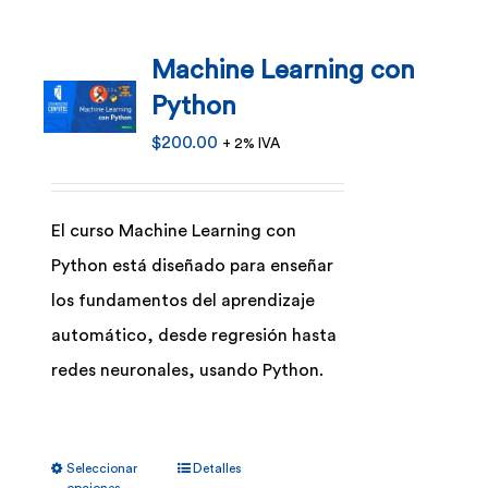
variantes.
Machine Learning con
Las
Python
opciones
se
$
200.00
+ 2% IVA
pueden
elegir
El curso Machine Learning con
en
Python está diseñado para enseñar
la
los fundamentos del aprendizaje
página
automático, desde regresión hasta
de
redes neuronales, usando Python.
producto
Este
Seleccionar
Detalles
producto