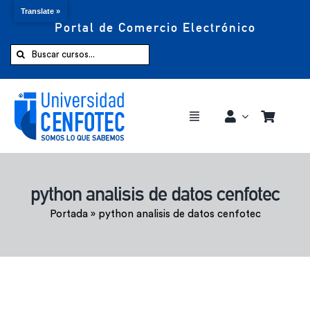
Translate »
Portal de Comercio Electrónico
Saltar
al
Buscar:
contenido
Toggle
Navigation
Comprar ahora
python analisis de datos cenfotec
Inicio
Portada
»
python analisis de datos cenfotec
Cursos
CENFOTEC 360°