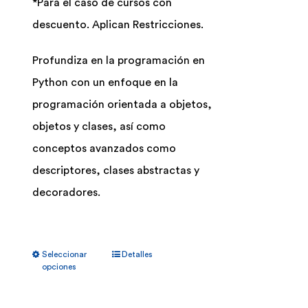
*Para el caso de cursos con
en
descuento. Aplican Restricciones.
la
página
Profundiza en la programación en
de
Python con un enfoque en la
producto
programación orientada a objetos,
objetos y clases, así como
conceptos avanzados como
descriptores, clases abstractas y
decoradores.
Este
Seleccionar
Detalles
producto
opciones
tiene
múltiples