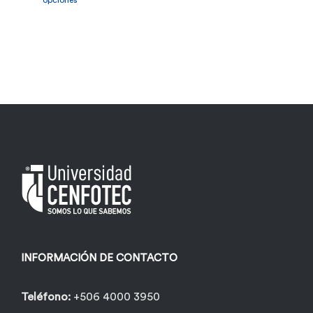
opciones
tiene
múltiples
variantes.
Las
opciones
se
pueden
elegir
en
la
página
INFORMACIÓN DE CONTACTO
de
producto
Teléfono:
+506 4000 3950