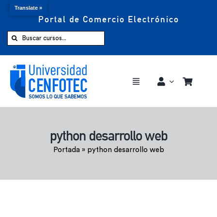
Translate »
Portal de Comercio Electrónico
Saltar
al
Buscar:
contenido
Toggle
Navigation
Comprar ahora
python desarrollo web
Inicio
Portada
»
python desarrollo web
Cursos
CENFOTEC 360°