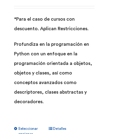
pueden
elegir
*Para el caso de cursos con
en
descuento. Aplican Restricciones.
la
página
Profundiza en la programación en
de
Python con un enfoque en la
producto
programación orientada a objetos,
objetos y clases, así como
conceptos avanzados como
descriptores, clases abstractas y
decoradores.
Este
Seleccionar
Detalles
producto