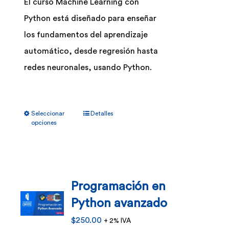
El curso Machine Learning con
en
Python está diseñado para enseñar
la
los fundamentos del aprendizaje
página
automático, desde regresión hasta
de
redes neuronales, usando Python.
producto
Este
Seleccionar
Detalles
producto
opciones
tiene
múltiples
variantes.
Programación en
Las
Python avanzado
opciones
se
$
250.00
+ 2% IVA