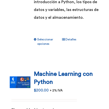
introducción a Python, los tipos de
datos y variables, las estructuras de
datos y el almacenamiento.
Este
Seleccionar
Detalles
producto
opciones
tiene
múltiples
variantes.
Machine Learning con
Las
Python
opciones
se
$
200.00
+ 2% IVA
pueden
elegir