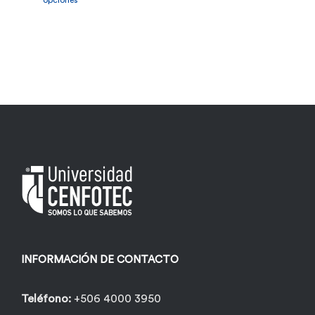
opciones
tiene
múltiples
variantes.
Las
opciones
se
pueden
elegir
en
la
página
INFORMACIÓN DE CONTACTO
de
producto
Teléfono:
+506 4000 3950