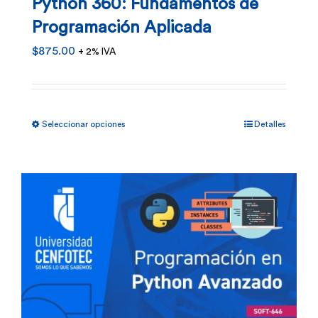
Python 360: Fundamentos de
Programación Aplicada
$
875.00
+ 2% IVA
Este
Seleccionar opciones
Detalles
producto
tiene
múltiples
variantes.
Las
opciones
se
pueden
elegir