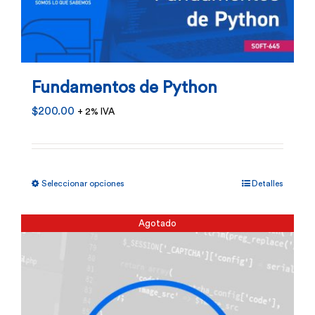
Fundamentos de Python
$
200.00
+ 2% IVA
Este
Seleccionar opciones
Detalles
producto
tiene
Agotado
múltiples
variantes.
Las
opciones