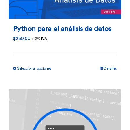
Python para el análisis de datos
$
250.00
+ 2% IVA
Este
Seleccionar opciones
Detalles
producto
tiene
múltiples
variantes.
Las
opciones
se