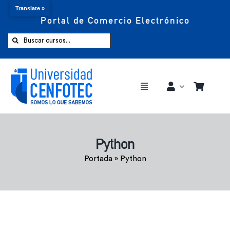
Translate »
Portal de Comercio Electrónico
Saltar
al
Buscar:
contenido
Toggle
Navigation
Comprar ahora
Python
Inicio
Portada
»
Python
Cursos
CENFOTEC 360°