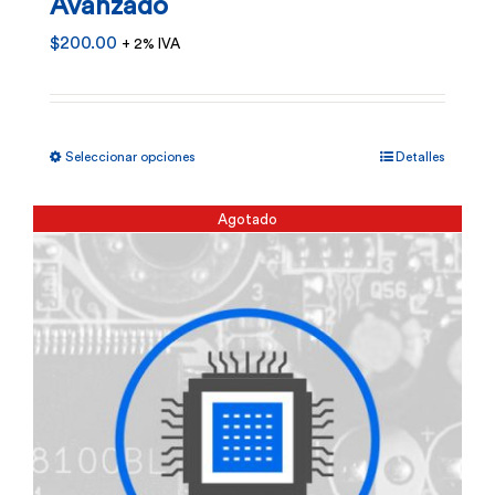
Avanzado
$
200.00
+ 2% IVA
Este
Seleccionar opciones
Detalles
producto
tiene
Agotado
múltiples
variantes.
Las
opciones
se
pueden
elegir
en