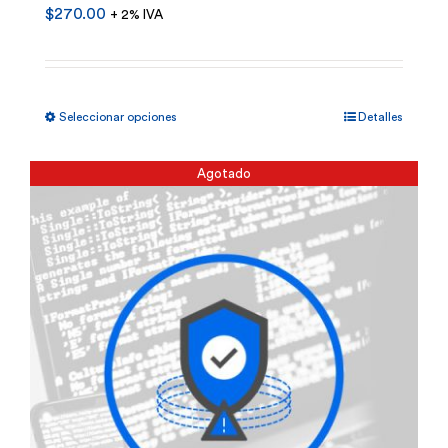
$
270.00
+ 2% IVA
Este
Seleccionar opciones
Detalles
producto
tiene
Agotado
múltiples
variantes.
Las
opciones
se
pueden
elegir
en