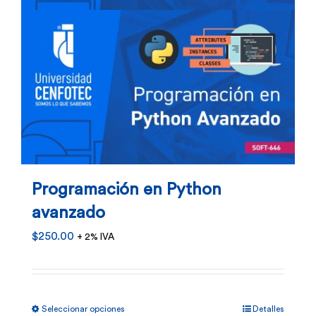
en
la
página
de
producto
Programación en Python
avanzado
$
250.00
+ 2% IVA
Este
Seleccionar opciones
Detalles