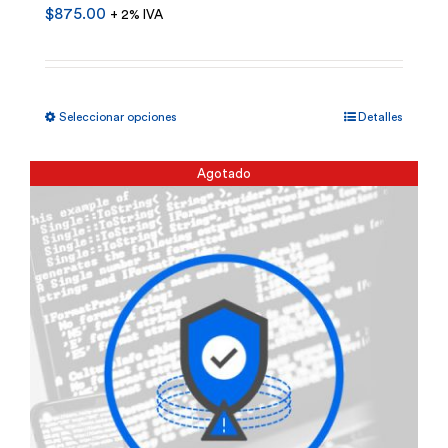
$
875.00
+ 2% IVA
Este
Seleccionar opciones
Detalles
producto
tiene
Agotado
múltiples
variantes.
Las
opciones
se
pueden
elegir
en