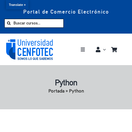
Translate »
Portal de Comercio Electrónico
Saltar
al
Buscar:
contenido
Toggle
Navigation
Comprar ahora
Python
Inicio
Portada
»
Python
Cursos
CENFOTEC 360°