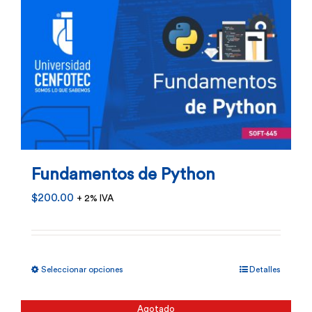
Fundamentos de Python
$
200.00
+ 2% IVA
Este
Seleccionar opciones
Detalles
producto
tiene
Agotado