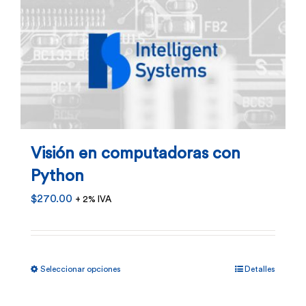
Visión en computadoras con
Python
$
270.00
+ 2% IVA
Este
Seleccionar opciones
Detalles
producto
tiene