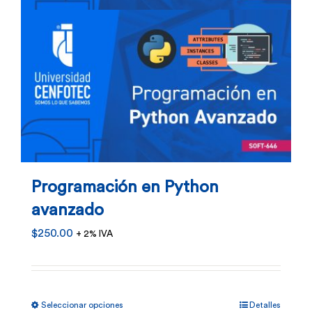
en
la
página
de
producto
Programación en Python
avanzado
$
250.00
+ 2% IVA
Este
Seleccionar opciones
Detalles