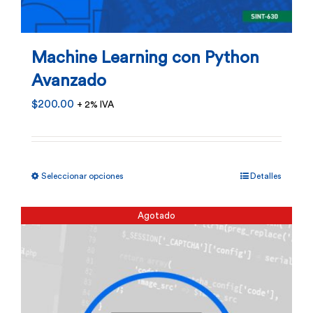
Machine Learning con Python
Avanzado
$
200.00
+ 2% IVA
Este
Seleccionar opciones
Detalles
producto
tiene
Agotado
múltiples
variantes.
Las
opciones