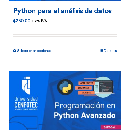
Python para el análisis de datos
$
250.00
+ 2% IVA
Este
Seleccionar opciones
Detalles
producto
tiene
múltiples
variantes.
Las
opciones
se
pueden
elegir