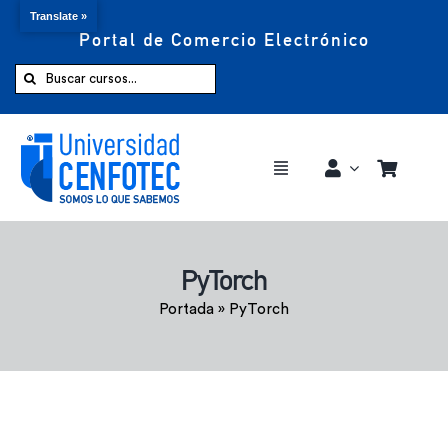
Translate »
Portal de Comercio Electrónico
Saltar
al
Buscar:
contenido
Toggle
Navigation
Comprar ahora
PyTorch
Inicio
Portada
»
PyTorch
Cursos
CENFOTEC 360°