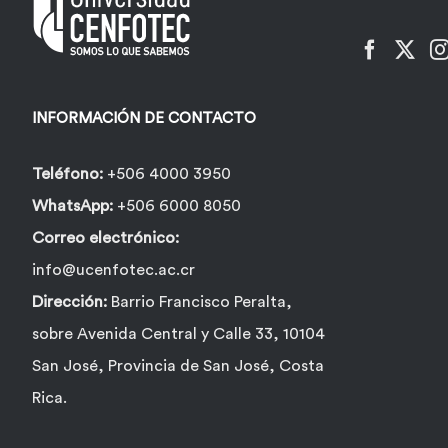
pueden
elegir
en
la
INFORMACIÓN DE CONTACTO
página
de
Teléfono:
+506 4000 3950
producto
WhatsApp:
+506 6000 8050
Correo electrónico:
info@ucenfotec.ac.cr
Dirección:
Barrio Francisco Peralta,
sobre Avenida Central y Calle 33, 10104
San José, Provincia de San José, Costa
Rica.