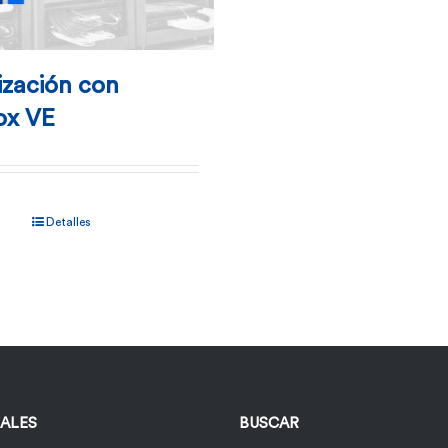
ización con
ox VE
Detalles
IALES
BUSCAR