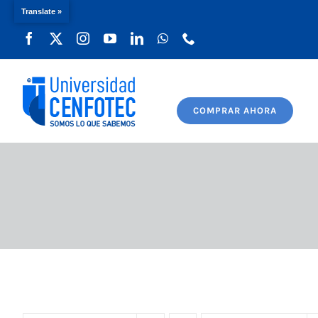
Translate »
Saltar
al
contenido
COMPRAR AHORA