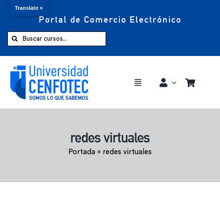
Translate »
Portal de Comercio Electrónico
Saltar
al
Buscar:
contenido
Toggle
Navigation
Comprar ahora
redes virtuales
Inicio
Portada
»
redes virtuales
Cursos
CENFOTEC 360°