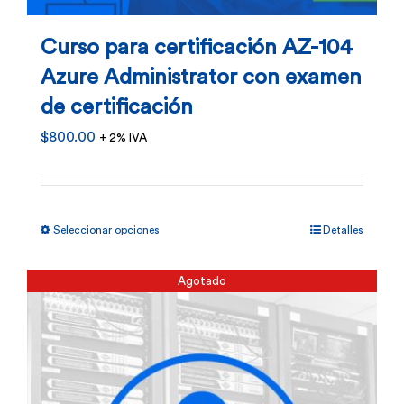
Curso para certificación AZ-104
Azure Administrator con examen
de certificación
$
800.00
+ 2% IVA
Este
Seleccionar opciones
Detalles
producto
tiene
Agotado
múltiples
variantes.
Las
opciones