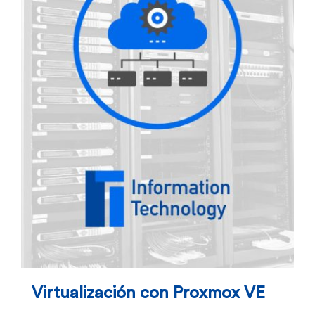
se
pueden
elegir
en
la
página
de
producto
Virtualización con Proxmox VE