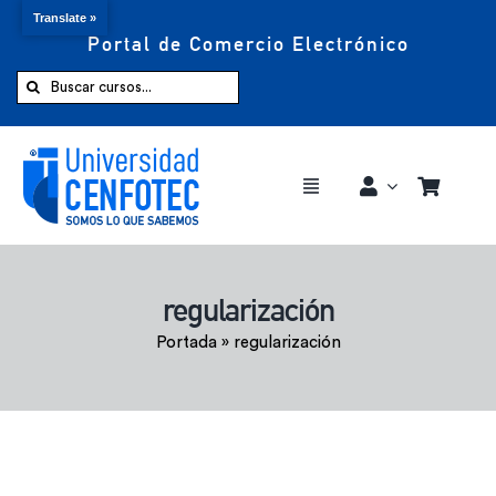
Translate »
Portal de Comercio Electrónico
Saltar
al
Buscar:
contenido
Toggle
Navigation
Comprar ahora
regularización
Inicio
Portada
»
regularización
Cursos
CENFOTEC 360°