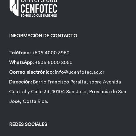
pueden
elegir
en
la
INFORMACIÓN DE CONTACTO
página
de
Teléfono:
+506 4000 3950
producto
WhatsApp:
+506 6000 8050
Correo electrónico:
info@ucenfotec.ac.cr
Dirección:
Barrio Francisco Peralta, sobre Avenida
Central y Calle 33, 10104 San José, Provincia de San
José, Costa Rica.
REDES SOCIALES