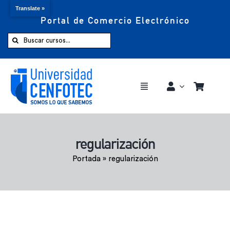
Translate »
Portal de Comercio Electrónico
Saltar
al
Buscar:
contenido
Toggle
Navigation
Comprar ahora
regularización
Inicio
Portada
»
regularización
Cursos
CENFOTEC 360°