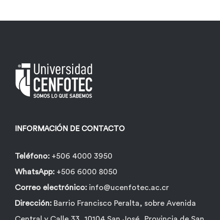
Las
opciones
se
pueden
elegir
en
la
página
INFORMACIÓN DE CONTACTO
de
producto
Teléfono:
+506 4000 3950
WhatsApp:
+506 6000 8050
Correo electrónico:
info@ucenfotec.ac.cr
Dirección:
Barrio Francisco Peralta, sobre Avenida
Central y Calle 33, 10104 San José, Provincia de San