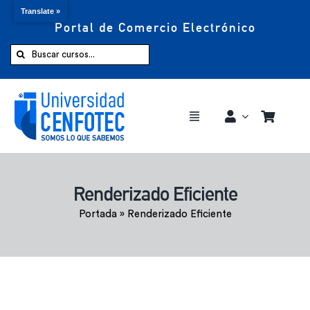
Translate »
Portal de Comercio Electrónico
Saltar
al
Buscar:
contenido
Toggle
Navigation
Comprar ahora
Renderizado Eficiente
Inicio
Portada
»
Renderizado Eficiente
Cursos
CENFOTEC 360°