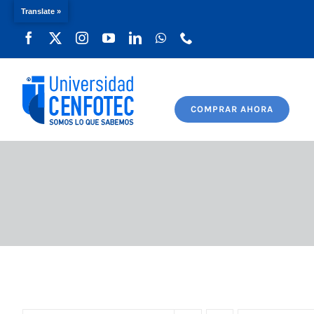
Translate »
Saltar
al
contenido
COMPRAR AHORA