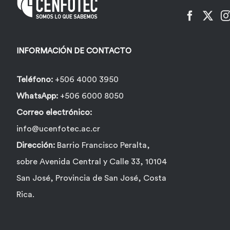
elegir
en
la
INFORMACIÓN DE CONTACTO
página
de
Teléfono:
+506 4000 3950
producto
WhatsApp:
+506 6000 8050
Correo electrónico:
info@ucenfotec.ac.cr
Dirección:
Barrio Francisco Peralta,
sobre Avenida Central y Calle 33, 10104
San José, Provincia de San José, Costa
Rica.