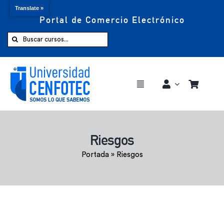
Translate »
Portal de Comercio Electrónico
Saltar
al
Buscar:
contenido
Toggle
Navigation
Comprar ahora
Riesgos
Inicio
Portada
»
Riesgos
Cursos
CENFOTEC 360°