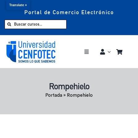
Translate »
Portal de Comercio Electrónico
Saltar
al
Buscar:
contenido
Toggle
Navigation
Comprar ahora
Rompehielo
Inicio
Portada
»
Rompehielo
Cursos
CENFOTEC 360°