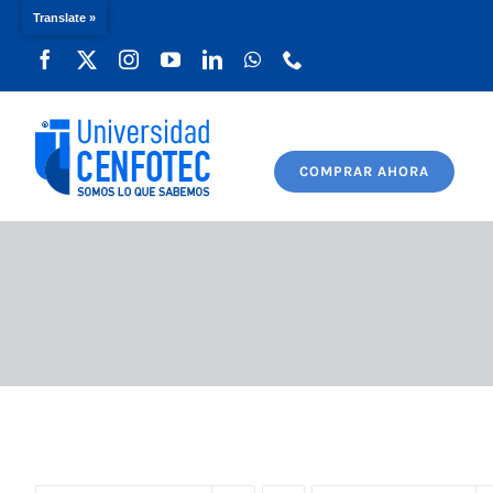
Translate »
Saltar
al
contenido
COMPRAR AHORA