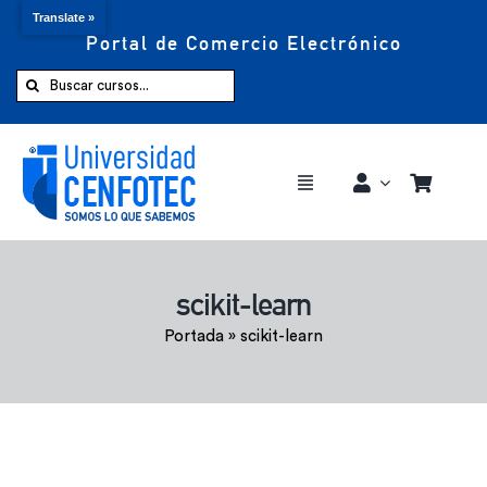
Translate »
Portal de Comercio Electrónico
Saltar
al
Buscar:
contenido
Toggle
Navigation
Comprar ahora
scikit-learn
Inicio
Portada
»
scikit-learn
Cursos
CENFOTEC 360°