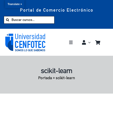
Translate »
Portal de Comercio Electrónico
Saltar
al
Buscar:
contenido
Toggle
Navigation
Comprar ahora
scikit-learn
Inicio
Portada
»
scikit-learn
Cursos
CENFOTEC 360°