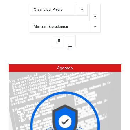
Ordena por
Precio
Por área
Mostrar
16 productos
Carreras
Empresas
Agotado