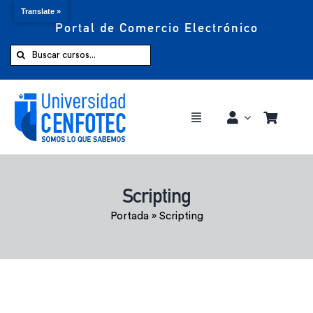
Translate »
Portal de Comercio Electrónico
Saltar
al
Buscar:
contenido
Toggle
Navigation
Comprar ahora
Scripting
Inicio
Portada
»
Scripting
Cursos
CENFOTEC 360°