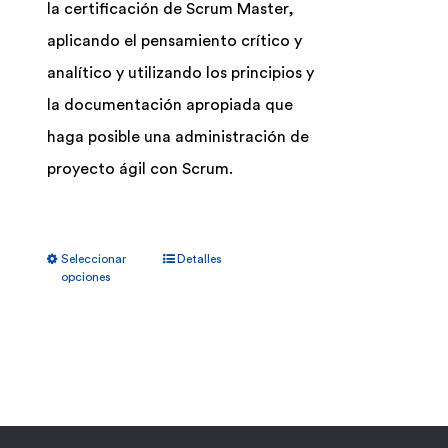
la certificación de Scrum Master,
aplicando el pensamiento crítico y
analítico y utilizando los principios y
la documentación apropiada que
haga posible una administración de
proyecto ágil con Scrum.
Este
Seleccionar
Detalles
producto
opciones
tiene
múltiples
variantes.
Las
opciones