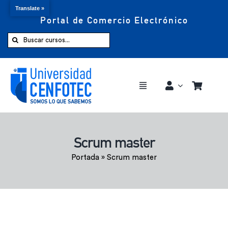
Translate »
Portal de Comercio Electrónico
Saltar
al
Buscar:
contenido
Toggle
Navigation
Comprar ahora
Scrum master
Inicio
Portada
»
Scrum master
Cursos
CENFOTEC 360°