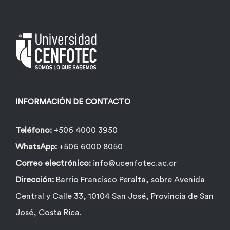
se
pueden
elegir
en
la
página
INFORMACIÓN DE CONTACTO
de
producto
Teléfono:
+506 4000 3950
WhatsApp:
+506 6000 8050
Correo electrónico:
info@ucenfotec.ac.cr
Dirección:
Barrio Francisco Peralta, sobre Avenida
Central y Calle 33, 10104 San José, Provincia de San
José, Costa Rica.