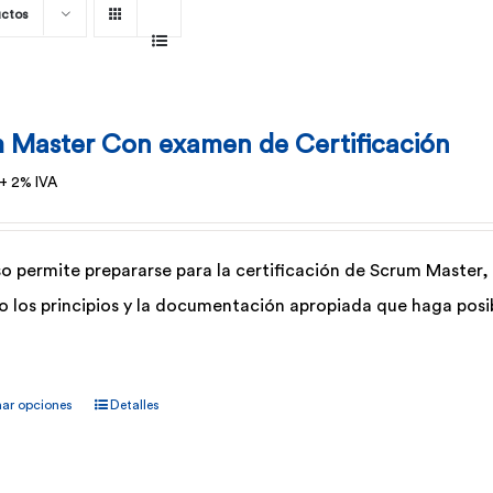
uctos
 Master Con examen de Certificación
+ 2% IVA
so permite prepararse para la certificación de Scrum Master, 
do los principios y la documentación apropiada que haga pos
Este
nar opciones
Detalles
producto
tiene
múltiples