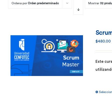
Ordena por
Orden predeterminado
Mostrar
32 prod
Scrum
$
480.00
Este cur
utilizan
Seleccio