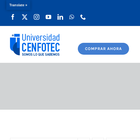
Translate »
Saltar
al
contenido
COMPRAR AHORA