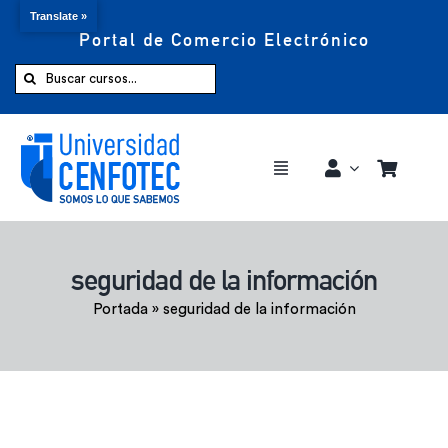
Translate »
Portal de Comercio Electrónico
Saltar
al
Buscar:
contenido
Toggle
Navigation
Comprar ahora
seguridad de la información
Inicio
Portada
»
seguridad de la información
Cursos
CENFOTEC 360°