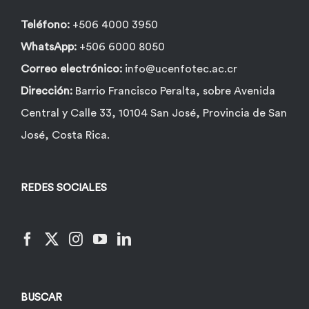
página
de
Teléfono:
+506 4000 3950
producto
WhatsApp:
+506 6000 8050
Correo electrónico:
info@ucenfotec.ac.cr
Dirección:
Barrio Francisco Peralta, sobre Avenida
Central y Calle 33, 10104 San José, Provincia de San
José, Costa Rica.
REDES SOCIALES
BUSCAR