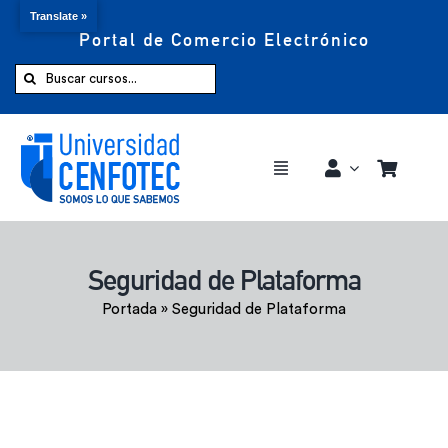
Translate »
Portal de Comercio Electrónico
Saltar
al
Buscar:
contenido
Toggle
Navigation
Comprar ahora
Seguridad de Plataforma
Inicio
Portada
»
Seguridad de Plataforma
Cursos
CENFOTEC 360°