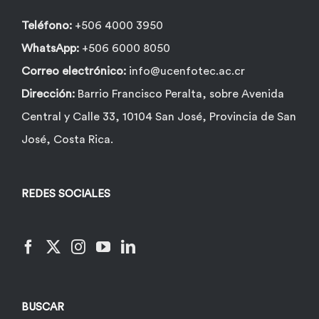
página
de
Teléfono:
+506 4000 3950
producto
WhatsApp:
+506 6000 8050
Correo electrónico:
info@ucenfotec.ac.cr
Dirección:
Barrio Francisco Peralta, sobre Avenida
Central y Calle 33, 10104 San José, Provincia de San
José, Costa Rica.
REDES SOCIALES
BUSCAR