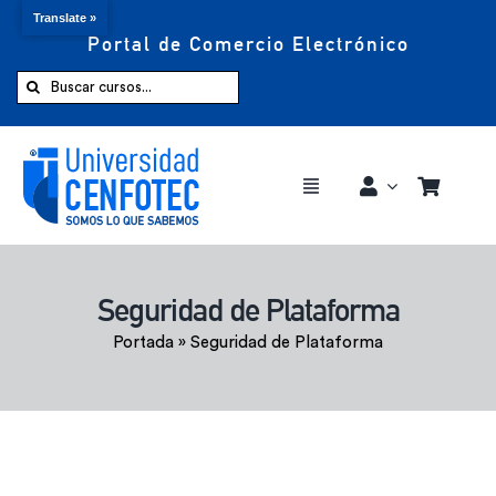
Translate »
Portal de Comercio Electrónico
Saltar
al
Buscar:
contenido
Toggle
Navigation
Comprar ahora
Seguridad de Plataforma
Inicio
Portada
»
Seguridad de Plataforma
Cursos
CENFOTEC 360°