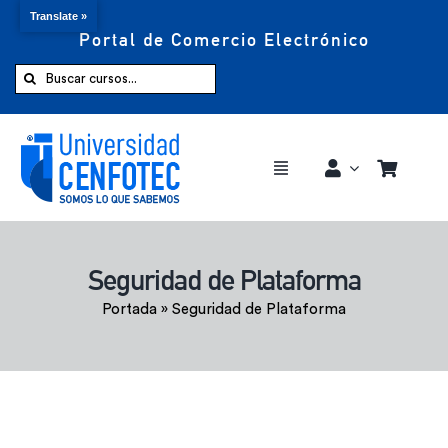
Translate »
Portal de Comercio Electrónico
Saltar
al
Buscar:
contenido
Toggle
Navigation
Comprar ahora
Seguridad de Plataforma
Inicio
Portada
»
Seguridad de Plataforma
Cursos
CENFOTEC 360°