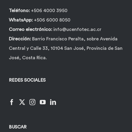
página
de
Teléfono:
+506 4000 3950
producto
WhatsApp:
+506 6000 8050
Correo electrónico:
info@ucenfotec.ac.cr
Dirección:
Barrio Francisco Peralta, sobre Avenida
Central y Calle 33, 10104 San José, Provincia de San
José, Costa Rica.
REDES SOCIALES
BUSCAR