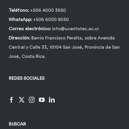
página
de
Teléfono:
+506 4000 3950
producto
WhatsApp:
+506 6000 8050
Correo electrónico:
info@ucenfotec.ac.cr
Dirección:
Barrio Francisco Peralta, sobre Avenida
Central y Calle 33, 10104 San José, Provincia de San
José, Costa Rica.
REDES SOCIALES
BUSCAR