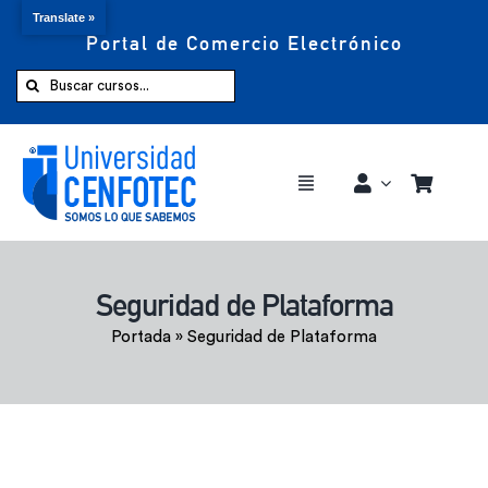
Translate »
Portal de Comercio Electrónico
Saltar
al
Buscar:
contenido
Toggle
Navigation
Comprar ahora
Seguridad de Plataforma
Inicio
Portada
»
Seguridad de Plataforma
Cursos
CENFOTEC 360°