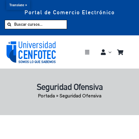
Translate »
Portal de Comercio Electrónico
Saltar
al
Buscar:
contenido
Toggle
Navigation
Comprar ahora
Seguridad Ofensiva
Inicio
Portada
»
Seguridad Ofensiva
Cursos
CENFOTEC 360°