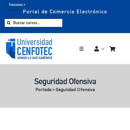
Translate »
Portal de Comercio Electrónico
Saltar
al
Buscar:
contenido
Toggle
Navigation
Comprar ahora
Seguridad Ofensiva
Inicio
Portada
»
Seguridad Ofensiva
Cursos
CENFOTEC 360°