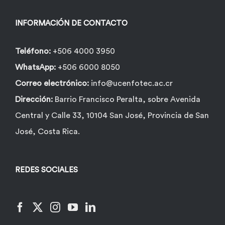
en
la
INFORMACIÓN DE CONTACTO
página
de
Teléfono:
+506 4000 3950
producto
WhatsApp:
+506 6000 8050
Correo electrónico:
info@ucenfotec.ac.cr
Dirección:
Barrio Francisco Peralta, sobre Avenida
Central y Calle 33, 10104 San José, Provincia de San
José, Costa Rica.
REDES SOCIALES