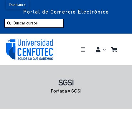
Translate »
Portal de Comercio Electrónico
Saltar
al
Buscar:
contenido
Toggle
Navigation
Comprar ahora
SGSI
Inicio
Portada
»
SGSI
Cursos
CENFOTEC 360°