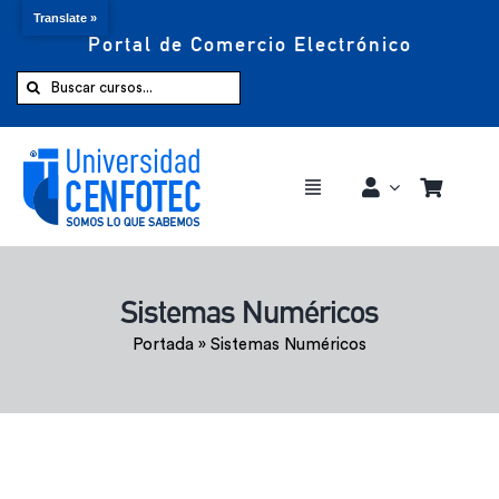
Translate »
Portal de Comercio Electrónico
Saltar
al
Buscar:
contenido
Toggle
Navigation
Comprar ahora
Sistemas Numéricos
Inicio
Portada
»
Sistemas Numéricos
Cursos
CENFOTEC 360°