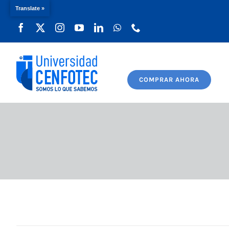
Translate »
Saltar
al
contenido
COMPRAR AHORA