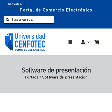
Translate »
Portal de Comercio Electrónico
Saltar
al
Buscar:
contenido
Toggle
Navigation
Comprar ahora
Software de presentación
Inicio
Portada
»
Software de presentación
Cursos
CENFOTEC 360°