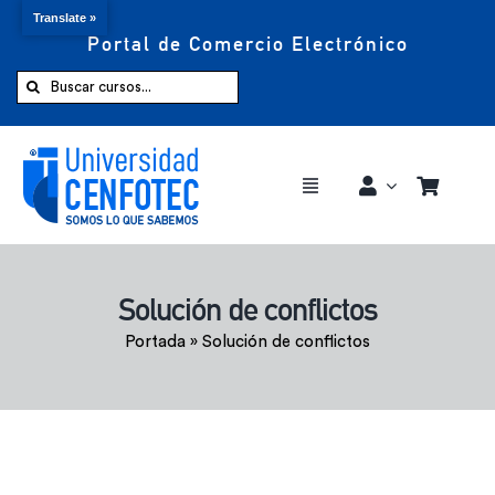
Translate »
Portal de Comercio Electrónico
Saltar
al
Buscar:
contenido
Toggle
Navigation
Comprar ahora
Solución de conflictos
Inicio
Portada
»
Solución de conflictos
Cursos
CENFOTEC 360°