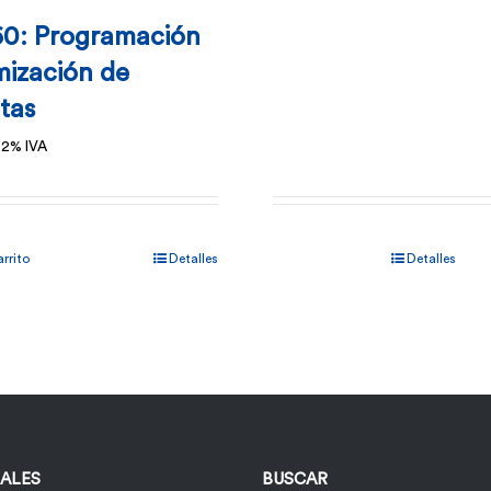
0: Programación
mización de
tas
 2% IVA
arrito
Detalles
Detalles
IALES
BUSCAR