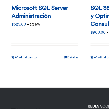
Microsoft SQL Server
SQL 36
Administración
y Opti
Consul
$
525.00
+ 2% IVA
$
900.00
+
Añadir al carrito
Detalles
Añadir al c
REDES SOC