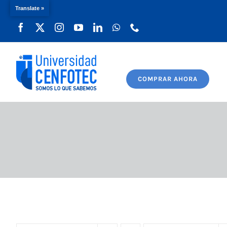
Translate »
Saltar
al
contenido
COMPRAR AHORA