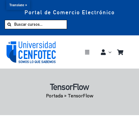
Translate »
Portal de Comercio Electrónico
Saltar
al
Buscar:
contenido
Toggle
Navigation
Comprar ahora
TensorFlow
Inicio
Portada
»
TensorFlow
Cursos
CENFOTEC 360°