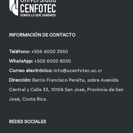
pueden
elegir
en
la
INFORMACIÓN DE CONTACTO
página
de
Teléfono:
+506 4000 3950
producto
WhatsApp:
+506 6000 8050
Correo electrónico:
info@ucenfotec.ac.cr
Dirección:
Barrio Francisco Peralta, sobre Avenida
Central y Calle 33, 10104 San José, Provincia de San
José, Costa Rica.
REDES SOCIALES