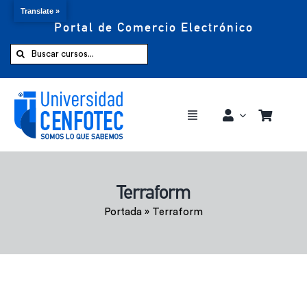
Translate »
Portal de Comercio Electrónico
Saltar
al
Buscar:
contenido
Toggle
Navigation
Comprar ahora
Terraform
Inicio
Portada
»
Terraform
Cursos
CENFOTEC 360°