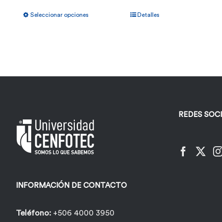
Este
Seleccionar opciones
Detalles
producto
tiene
múltiples
variantes.
Las
opciones
REDES SOC
se
pueden
elegir
en
la
INFORMACIÓN DE CONTACTO
página
de
Teléfono:
+506 4000 3950