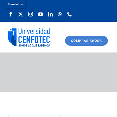
Translate »
Saltar
al
contenido
COMPRAR AHORA