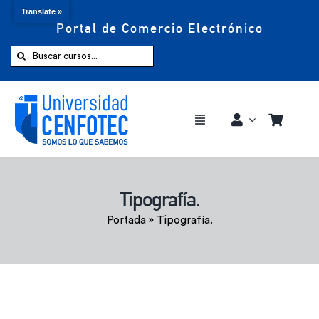
Translate »
Portal de Comercio Electrónico
Saltar
al
Buscar:
contenido
Toggle
Navigation
Comprar ahora
Tipografía.
Inicio
Portada
»
Tipografía.
Cursos
CENFOTEC 360°