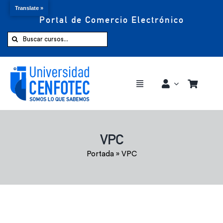
Translate »
Portal de Comercio Electrónico
Saltar
al
Buscar:
contenido
Toggle
Navigation
Comprar ahora
VPC
Inicio
Portada
»
VPC
Cursos
CENFOTEC 360°