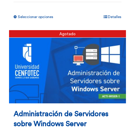
Este
Seleccionar opciones
Detalles
producto
tiene
Agotado
múltiples
variantes.
Las
opciones
se
pueden
elegir
en
Administración de Servidores
la
sobre Windows Server
página