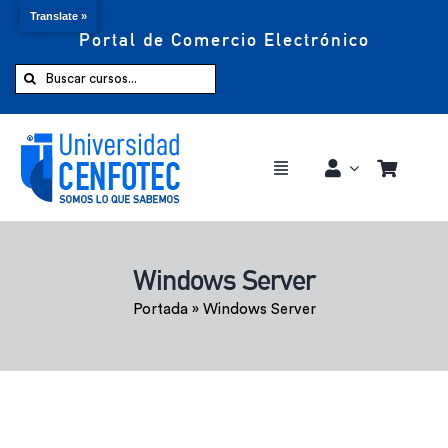
Translate »
Portal de Comercio Electrónico
Saltar
al
Buscar:
contenido
Toggle
Navigation
Comprar ahora
Windows Server
Inicio
Portada
»
Windows Server
Cursos
CENFOTEC 360°