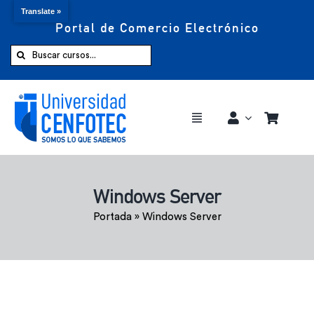
Translate »
Portal de Comercio Electrónico
Saltar
al
Buscar:
contenido
Toggle
Navigation
Comprar ahora
Windows Server
Inicio
Portada
»
Windows Server
Cursos
CENFOTEC 360°