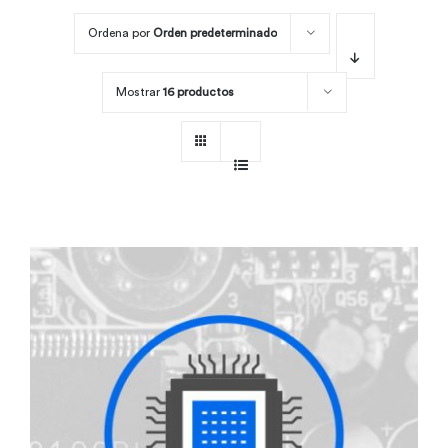
Ordena por
Orden predeterminado
Por área
Mostrar
16 productos
Carreras
Empresas