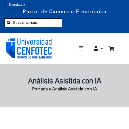
Translate »
Portal de Comercio Electrónico
Saltar
al
Buscar:
contenido
Toggle
Navigation
Comprar ahora
Análisis Asistida con IA
Inicio
Portada
»
Análisis Asistida con IA
Cursos
CENFOTEC 360°