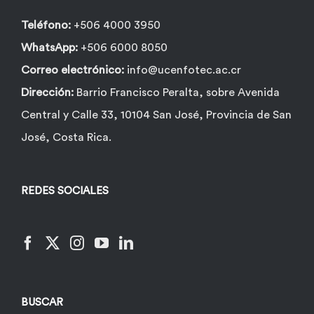
página
de
Teléfono:
+506 4000 3950
producto
WhatsApp:
+506 6000 8050
Correo electrónico:
info@ucenfotec.ac.cr
Dirección:
Barrio Francisco Peralta, sobre Avenida
Central y Calle 33, 10104 San José, Provincia de San
José, Costa Rica.
REDES SOCIALES
BUSCAR