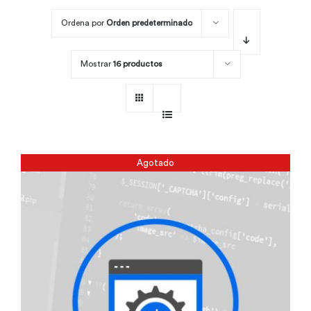
Ordena por
Orden predeterminado
Por área
Mostrar
16 productos
Carreras
Empresas
Agotado