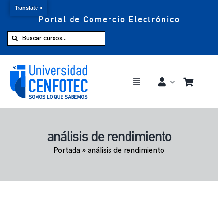
Translate »
Portal de Comercio Electrónico
Saltar
al
Buscar:
contenido
Toggle
Navigation
Comprar ahora
análisis de rendimiento
Inicio
Portada
»
análisis de rendimiento
Cursos
CENFOTEC 360°