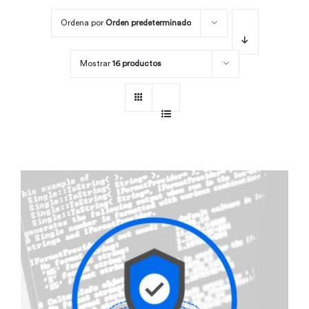
Ordena por
Orden predeterminado
Por área
Mostrar
16 productos
Carreras
Empresas