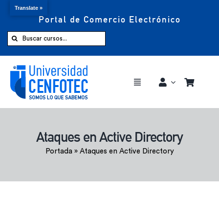
Translate »
Portal de Comercio Electrónico
Saltar
al
Buscar:
contenido
Toggle
Navigation
Comprar ahora
Ataques en Active Directory
Inicio
Portada
»
Ataques en Active Directory
Cursos
CENFOTEC 360°