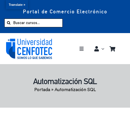
Translate »
Portal de Comercio Electrónico
Saltar
al
Buscar:
contenido
Toggle
Navigation
Comprar ahora
Automatización SQL
Inicio
Portada
»
Automatización SQL
Cursos
CENFOTEC 360°