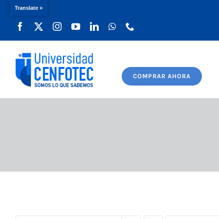
Translate »
Saltar
al
contenido
COMPRAR AHORA