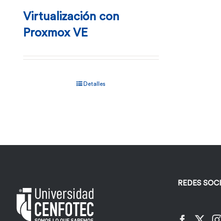
Virtualización con
Proxmox VE
Detalles
REDES SOC