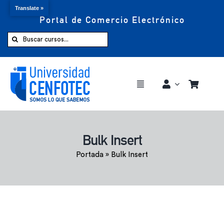
Translate »
Portal de Comercio Electrónico
Saltar
al
Buscar:
contenido
Toggle
Navigation
Comprar ahora
Bulk Insert
Inicio
Portada
»
Bulk Insert
Cursos
CENFOTEC 360°