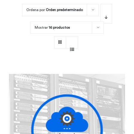
Ordena por
Orden predeterminado
Por área
Mostrar
16 productos
Carreras
Empresas