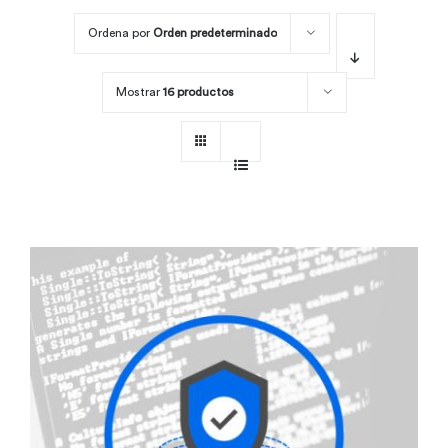
Ordena por
Orden predeterminado
Por área
Mostrar
16 productos
Carreras
Empresas