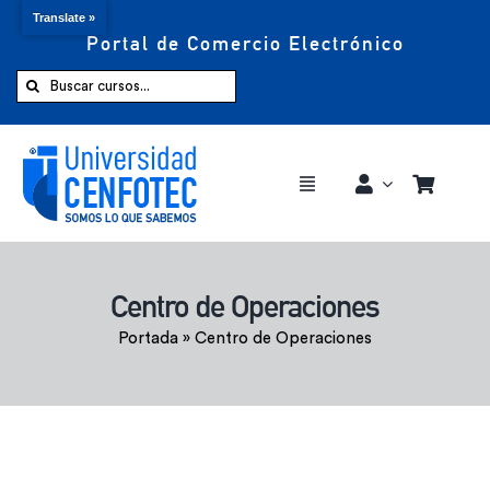
Translate »
Portal de Comercio Electrónico
Saltar
al
Buscar:
contenido
Toggle
Navigation
Comprar ahora
Centro de Operaciones
Inicio
Portada
»
Centro de Operaciones
Cursos
CENFOTEC 360°