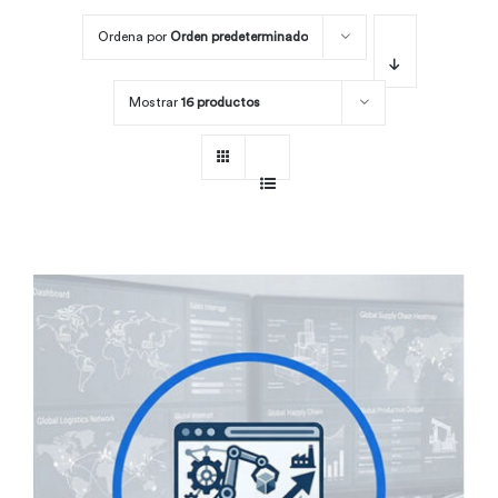
Ordena por
Orden predeterminado
Por área
Mostrar
16 productos
Carreras
Empresas