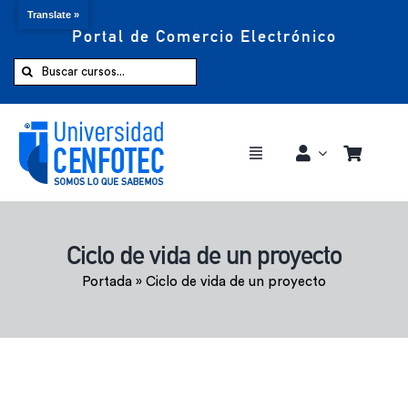
Translate »
Portal de Comercio Electrónico
Saltar
al
Buscar:
contenido
Toggle
Navigation
Comprar ahora
Ciclo de vida de un proyecto
Inicio
Portada
»
Ciclo de vida de un proyecto
Cursos
CENFOTEC 360°