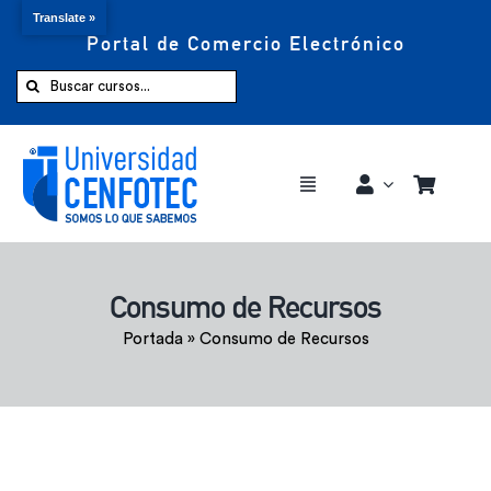
Translate »
Portal de Comercio Electrónico
Saltar
al
Buscar:
contenido
Toggle
Navigation
Comprar ahora
Consumo de Recursos
Inicio
Portada
»
Consumo de Recursos
Cursos
CENFOTEC 360°