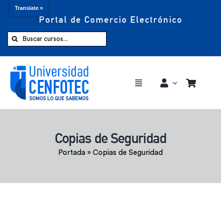
Translate »
Portal de Comercio Electrónico
Saltar
al
Buscar:
contenido
Toggle
Navigation
Comprar ahora
Copias de Seguridad
Inicio
Portada
»
Copias de Seguridad
Cursos
CENFOTEC 360°