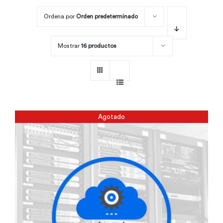
Ordena por
Orden predeterminado
Por área
Mostrar
16 productos
Carreras
Empresas
Agotado